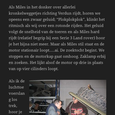
Als Miles in het donker over allerlei
kronkelweggetjes richting Verdun rijdt, horen we
opeens een zwaar geluid; “Plokplokplok”, klinkt het
ritmisch als wij over een rotonde rijden. Het geluid
volgt de snelheid van de toeren en als Miles hard
rijdt (relatief begrip bij een Serie 3 Land rover) hoor
je het bijna niet meer. Maar als Miles stil staat en de
motor stationair loopt…..ai. De zoektocht begint. We
stoppen en de motorkap gaat omhoog. Zaklamp erbij
en zoeken. Het lijkt alsof de motor op drie in plaats
van op vier cilinders loopt.
Als ik de
luchttoe
voerslan
g los
trek,
hoor je