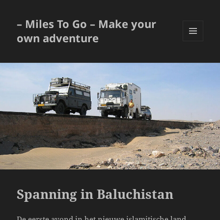
– Miles To Go – Make your
own adventure
MENU
EN
WIDGETS
Spanning in Baluchistan
De eerste avond in het nieuwe islamitische land