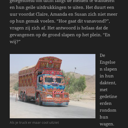
gelegenheid om dicht langs de meiden te wandelen
en hun geile uitdrukkingen te uiten. Het duurt een
uur voordat Claire, Amanda en Susan zich niet meer
op hun gemak voelen. “Hoe gaat dit vanavond?”,
vragen zij zich af. Het antwoord is helaas dat de
gevangenen op de grond slapen op het plein. “En
wij?”
De
Engelse
n slapen
in hun
daktent,
met
gedetine
erden
rondom
hun
Als je truck er maar cool uitziet
wagen.