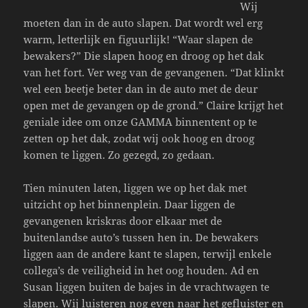
Wij
moeten dan in de auto slapen. Dat wordt wel erg
warm, letterlijk en figuurlijk! “Waar slapen de
bewakers?” Die slapen hoog en droog op het dak
van het fort. Ver weg van de gevangenen. “Dat klinkt
wel een beetje beter dan in de auto met de deur
open met de gevangen op de grond.” Claire krijgt het
geniale idee om onze GAMMA binnentent op te
zetten op het dak, zodat wij ook hoog en droog
komen te liggen. Zo gezegd, zo gedaan.
Tien minuten laten, liggen we op het dak met
uitzicht op het binnenplein. Daar liggen de
gevangenen kriskras door elkaar met de
buitenlandse auto’s tussen hen in. De bewakers
liggen aan de andere kant te slapen, terwijl enkele
collega’s de veiligheid in het oog houden. Ad en
Susan liggen buiten de bajes in de vrachtwagen te
slapen. Wij luisteren nog even naar het gefluister en