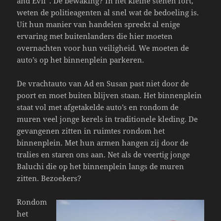
and Evil”. De bewaking? In het kleine stenen fort,
weten de politieagenten al snel wat de bedoeling is.
Uit hun manier van handelen spreekt al enige
ervaring met buitenlanders die hier moeten
overnachten voor hun veiligheid. We moeten de
auto’s op het binnenplein parkeren.
De vrachtauto van Ad en Susan past niet door de
poort en moet buiten blijven staan. Het binnenplein
staat vol met afgetakelde auto’s en rondom de
muren veel jonge kerels in traditionele kleding. De
gevangenen zitten in ruimtes rondom het
binnenplein. Met hun armen hangen zij door de
tralies en staren ons aan. Net als de veertig jonge
Baluchi die op het binnenplein langs de muren
zitten. Bezoekers?
Rondom
het