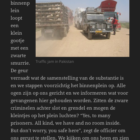
binnenp
lein
loopt
een
klein
gootje
met een
zwarte
Traffic jam in Pakistan
smurrie.
De geur
verraadt wat de samenstelling van de substantie is
en we stappen voorzichtig het binnenplein op. Alle
ogen zijn op ons gericht en we informeren wat voor
gevangenen hier gehouden worden. Zitten de zware
criminelen achter slot en grendel en mogen de
kleintjes op het plein luchten? “Yes, to many
prisoners. All kind, we have and no room inside.
But don’t worry, you safe here”, zegt de officier om
ons gerust te stellen. We kijken om ons heen en zien