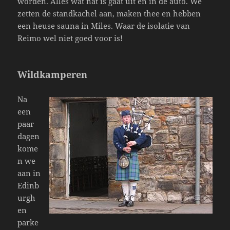
worden. Alles wat nat is gaat uit en in de auto. We
zetten de standkachel aan, maken thee en hebben
een heuse sauna in Miles. Waar de isolatie van
Reimo wel niet goed voor is!
Wildkamperen
Na
een
paar
dagen
kome
n we
aan in
Edinb
urgh
en
parke