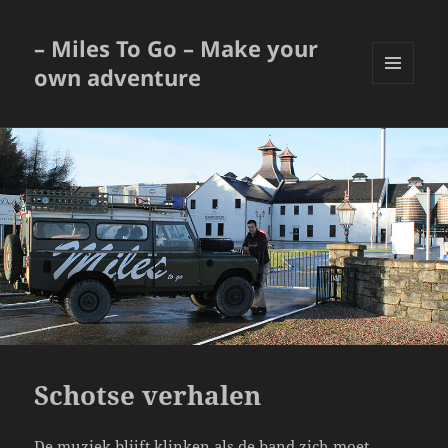
– Miles To Go – Make your
own adventure
MENU
EN
WIDGETS
Schotse verhalen
De muziek blijft klinken als de band zich moet