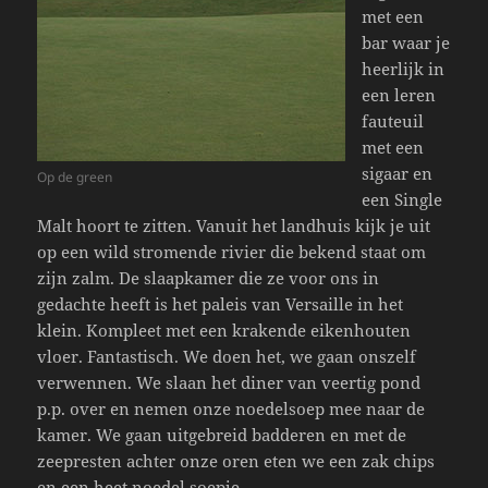
met een
bar waar je
heerlijk in
een leren
fauteuil
met een
sigaar en
Op de green
een Single
Malt hoort te zitten. Vanuit het landhuis kijk je uit
op een wild stromende rivier die bekend staat om
zijn zalm. De slaapkamer die ze voor ons in
gedachte heeft is het paleis van Versaille in het
klein. Kompleet met een krakende eikenhouten
vloer. Fantastisch. We doen het, we gaan onszelf
verwennen. We slaan het diner van veertig pond
p.p. over en nemen onze noedelsoep mee naar de
kamer. We gaan uitgebreid badderen en met de
zeepresten achter onze oren eten we een zak chips
en een heet noedel soepje.