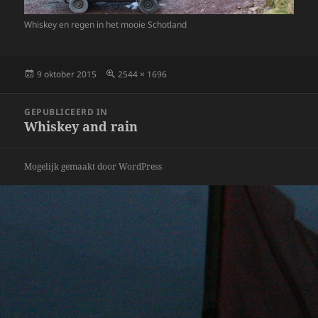
Whiskey en regen in het mooie Schotland
Geplaatst
Volledige
9 oktober 2015
2544 × 1696
op
grootte
Bericht
GEPUBLICEERD IN
navigatie
Whiskey and rain
Mogelijk gemaakt door WordPress